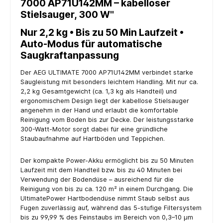
7000 AP71U142MM – kabelloser
Stielsauger, 300 W"
Nur 2,2 kg • Bis zu 50 Min Laufzeit •
Auto-Modus für automatische
Saugkraftanpassung
Der AEG ULTIMATE 7000 AP71U142MM verbindet starke
Saugleistung mit besonders leichtem Handling. Mit nur ca.
2,2 kg Gesamtgewicht (ca. 1,3 kg als Handteil) und
ergonomischem Design liegt der kabellose Stielsauger
angenehm in der Hand und erlaubt die komfortable
Reinigung vom Boden bis zur Decke. Der leistungsstarke
300-Watt-Motor sorgt dabei für eine gründliche
Staubaufnahme auf Hartböden und Teppichen.
Der kompakte Power-Akku ermöglicht bis zu 50 Minuten
Laufzeit mit dem Handteil bzw. bis zu 40 Minuten bei
Verwendung der Bodendüse – ausreichend für die
Reinigung von bis zu ca. 120 m² in einem Durchgang. Die
UltimatePower Hartbodendüse nimmt Staub selbst aus
Fugen zuverlässig auf, während das 5-stufige Filtersystem
bis zu 99,99 % des Feinstaubs im Bereich von 0,3–10 µm