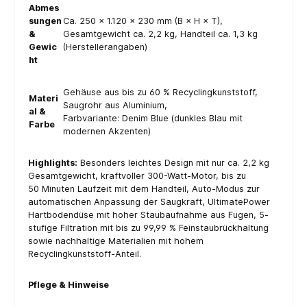
Abmes
sungen
Ca. 250 × 1.120 × 230 mm (B × H × T),
&
Gesamtgewicht ca. 2,2 kg, Handteil ca. 1,3 kg
Gewic
(Herstellerangaben)
ht
Gehäuse aus bis zu 60 % Recyclingkunststoff,
Materi
Saugrohr aus Aluminium,
al &
Farbvariante: Denim Blue (dunkles Blau mit
Farbe
modernen Akzenten)
Highlights:
Besonders leichtes Design mit nur ca. 2,2 kg
Gesamtgewicht, kraftvoller 300-Watt-Motor, bis zu
50 Minuten Laufzeit mit dem Handteil, Auto-Modus zur
automatischen Anpassung der Saugkraft, UltimatePower
Hartbodendüse mit hoher Staubaufnahme aus Fugen, 5-
stufige Filtration mit bis zu 99,99 % Feinstaubrückhaltung
sowie nachhaltige Materialien mit hohem
Recyclingkunststoff-Anteil.
Pflege & Hinweise