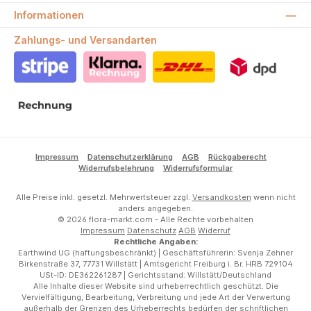
Informationen
Zahlungs- und Versandarten
Stripe
Klarna Rechnung
DHL
DPD
Rechnung
Impressum
Datenschutzerklärung
AGB
Rückgaberecht
Widerrufsbelehrung
Widerrufsformular
Alle Preise inkl. gesetzl. Mehrwertsteuer zzgl.
Versandkosten
wenn nicht
anders angegeben.
© 2026 flora-markt.com - Alle Rechte vorbehalten
Impressum
Datenschutz
AGB
Widerruf
Rechtliche Angaben:
Earthwind UG (haftungsbeschränkt) | Geschäftsführerin: Svenja Zehner
Birkenstraße 37, 77731 Willstätt | Amtsgericht Freiburg i. Br. HRB 729104
USt-ID: DE362261287 | Gerichtsstand: Willstätt/Deutschland
Alle Inhalte dieser Website sind urheberrechtlich geschützt. Die
Vervielfältigung, Bearbeitung, Verbreitung und jede Art der Verwertung
außerhalb der Grenzen des Urheberrechts bedürfen der schriftlichen