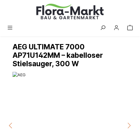
alt springen
AEG ULTIMATE 7000
AP71U142MM – kabelloser
Stielsauger, 300 W
Bildergalerie überspringen