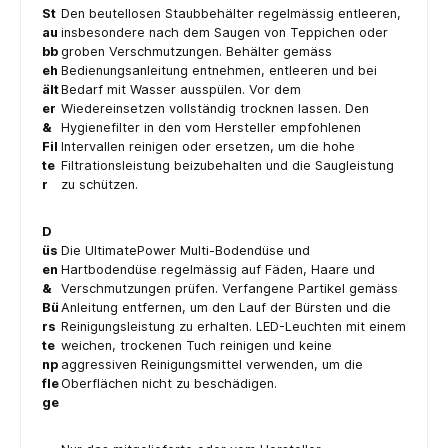
St
Den beutellosen Staubbehälter regelmässig entleeren,
au
insbesondere nach dem Saugen von Teppichen oder
bb
groben Verschmutzungen. Behälter gemäss
eh
Bedienungsanleitung entnehmen, entleeren und bei
ält
Bedarf mit Wasser ausspülen. Vor dem
er
Wiedereinsetzen vollständig trocknen lassen. Den
&
Hygienefilter in den vom Hersteller empfohlenen
Fil
Intervallen reinigen oder ersetzen, um die hohe
te
Filtrationsleistung beizubehalten und die Saugleistung
r
zu schützen.
D
üs
Die UltimatePower Multi-Bodendüse und
en
Hartbodendüse regelmässig auf Fäden, Haare und
&
Verschmutzungen prüfen. Verfangene Partikel gemäss
Bü
Anleitung entfernen, um den Lauf der Bürsten und die
rs
Reinigungsleistung zu erhalten. LED-Leuchten mit einem
te
weichen, trockenen Tuch reinigen und keine
np
aggressiven Reinigungsmittel verwenden, um die
fle
Oberflächen nicht zu beschädigen.
ge