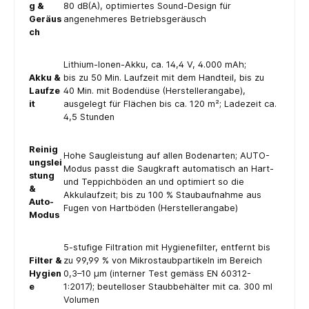
g &
80 dB(A), optimiertes Sound-Design für
Geräus
angenehmeres Betriebsgeräusch
ch
Lithium-Ionen-Akku, ca. 14,4 V, 4.000 mAh;
Akku &
bis zu 50 Min. Laufzeit mit dem Handteil, bis zu
Laufze
40 Min. mit Bodendüse (Herstellerangabe),
it
ausgelegt für Flächen bis ca. 120 m²; Ladezeit ca.
4,5 Stunden
Reinig
Hohe Saugleistung auf allen Bodenarten; AUTO-
ungslei
Modus passt die Saugkraft automatisch an Hart-
stung
und Teppichböden an und optimiert so die
&
Akkulaufzeit; bis zu 100 % Staubaufnahme aus
Auto-
Fugen von Hartböden (Herstellerangabe)
Modus
5-stufige Filtration mit Hygienefilter, entfernt bis
Filter &
zu 99,99 % von Mikrostaubpartikeln im Bereich
Hygien
0,3–10 µm (interner Test gemäss EN 60312-
e
1:2017); beutelloser Staubbehälter mit ca. 300 ml
Volumen