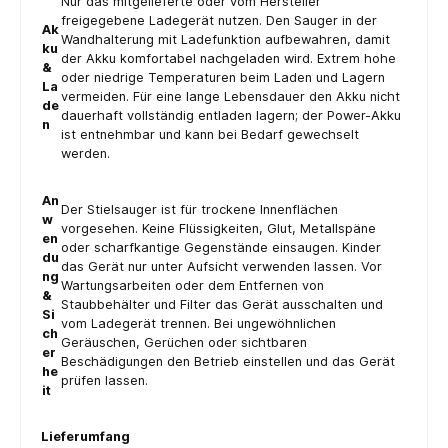
Nur das mitgelieferte oder vom Hersteller
freigegebene Ladegerät nutzen. Den Sauger in der
Ak
Wandhalterung mit Ladefunktion aufbewahren, damit
ku
der Akku komfortabel nachgeladen wird. Extrem hohe
&
oder niedrige Temperaturen beim Laden und Lagern
La
vermeiden. Für eine lange Lebensdauer den Akku nicht
de
dauerhaft vollständig entladen lagern; der Power-Akku
n
ist entnehmbar und kann bei Bedarf gewechselt
werden.
An
Der Stielsauger ist für trockene Innenflächen
w
vorgesehen. Keine Flüssigkeiten, Glut, Metallspäne
en
oder scharfkantige Gegenstände einsaugen. Kinder
du
das Gerät nur unter Aufsicht verwenden lassen. Vor
ng
Wartungsarbeiten oder dem Entfernen von
&
Staubbehälter und Filter das Gerät ausschalten und
Si
vom Ladegerät trennen. Bei ungewöhnlichen
ch
Geräuschen, Gerüchen oder sichtbaren
er
Beschädigungen den Betrieb einstellen und das Gerät
he
prüfen lassen.
it
Lieferumfang