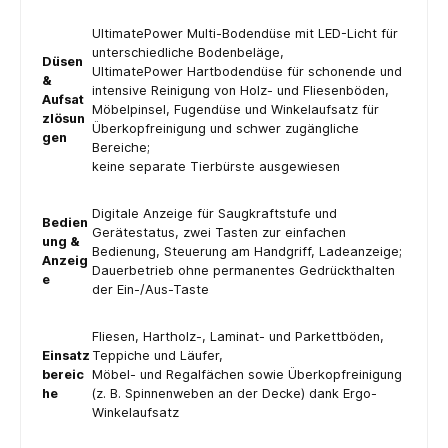
UltimatePower Multi-Bodendüse mit LED-Licht für
unterschiedliche Bodenbeläge,
Düsen
UltimatePower Hartbodendüse für schonende und
&
intensive Reinigung von Holz- und Fliesenböden,
Aufsat
Möbelpinsel, Fugendüse und Winkelaufsatz für
zlösun
Überkopfreinigung und schwer zugängliche
gen
Bereiche;
keine separate Tierbürste ausgewiesen
Digitale Anzeige für Saugkraftstufe und
Bedien
Gerätestatus, zwei Tasten zur einfachen
ung &
Bedienung, Steuerung am Handgriff, Ladeanzeige;
Anzeig
Dauerbetrieb ohne permanentes Gedrückthalten
e
der Ein-/Aus-Taste
Fliesen, Hartholz-, Laminat- und Parkettböden,
Einsatz
Teppiche und Läufer,
bereic
Möbel- und Regalfächen sowie Überkopfreinigung
he
(z. B. Spinnenweben an der Decke) dank Ergo-
Winkelaufsatz