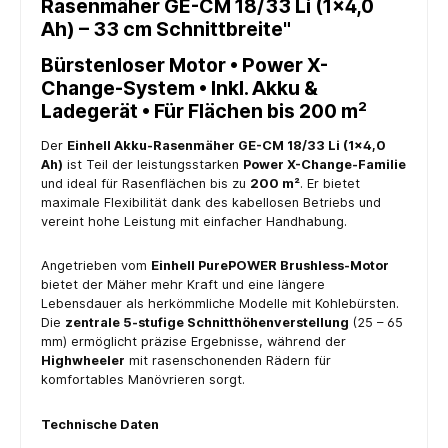
Rasenmäher GE-CM 18/33 Li (1×4,0
Ah) – 33 cm Schnittbreite"
Bürstenloser Motor • Power X-
Change-System • Inkl. Akku &
Ladegerät • Für Flächen bis 200 m²
Der
Einhell Akku-Rasenmäher GE-CM 18/33 Li (1×4,0
Ah)
ist Teil der leistungsstarken
Power X-Change-Familie
und ideal für Rasenflächen bis zu
200 m²
. Er bietet
maximale Flexibilität dank des kabellosen Betriebs und
vereint hohe Leistung mit einfacher Handhabung.
Angetrieben vom
Einhell PurePOWER Brushless-Motor
bietet der Mäher mehr Kraft und eine längere
Lebensdauer als herkömmliche Modelle mit Kohlebürsten.
Die
zentrale 5-stufige Schnitthöhenverstellung
(25 – 65
mm) ermöglicht präzise Ergebnisse, während der
Highwheeler
mit rasenschonenden Rädern für
komfortables Manövrieren sorgt.
Technische Daten