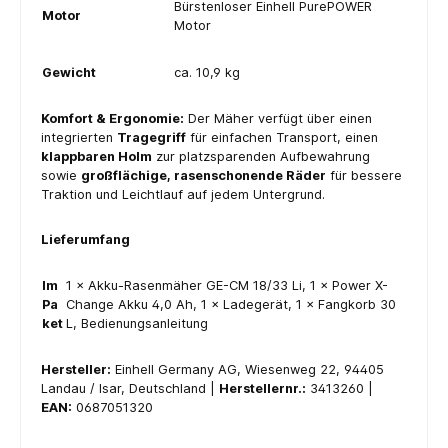
Bürstenloser Einhell PurePOWER
Motor
Motor
Gewicht
ca. 10,9 kg
Komfort & Ergonomie:
Der Mäher verfügt über einen
integrierten
Tragegriff
für einfachen Transport, einen
klappbaren Holm
zur platzsparenden Aufbewahrung
sowie
großflächige, rasenschonende Räder
für bessere
Traktion und Leichtlauf auf jedem Untergrund.
Lieferumfang
Im
1 × Akku-Rasenmäher GE-CM 18/33 Li, 1 × Power X-
Pa
Change Akku 4,0 Ah, 1 × Ladegerät, 1 × Fangkorb 30
ket
L, Bedienungsanleitung
Hersteller:
Einhell Germany AG, Wiesenweg 22, 94405
Landau / Isar, Deutschland |
Herstellernr.:
3413260 |
EAN:
0687051320