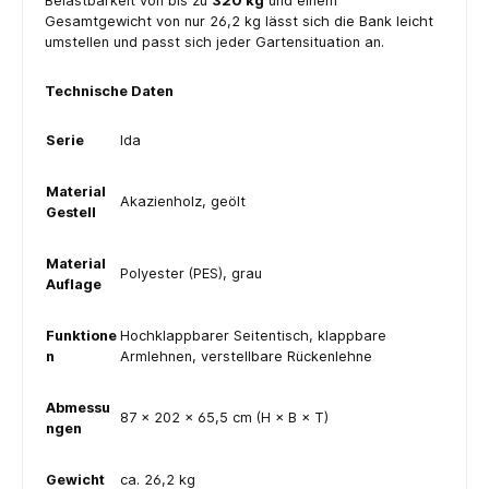
Belastbarkeit von bis zu
320 kg
und einem
Gesamtgewicht von nur 26,2 kg lässt sich die Bank leicht
umstellen und passt sich jeder Gartensituation an.
Technische Daten
Serie
Ida
Material
Akazienholz, geölt
Gestell
Material
Polyester (PES), grau
Auflage
Funktione
Hochklappbarer Seitentisch, klappbare
n
Armlehnen, verstellbare Rückenlehne
Abmessu
87 × 202 × 65,5 cm (H × B × T)
ngen
Gewicht
ca. 26,2 kg