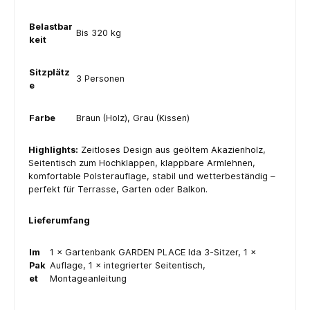
Belastbar
Bis 320 kg
keit
Sitzplätz
3 Personen
e
Farbe
Braun (Holz), Grau (Kissen)
Highlights:
Zeitloses Design aus geöltem Akazienholz,
Seitentisch zum Hochklappen, klappbare Armlehnen,
komfortable Polsterauflage, stabil und wetterbeständig –
perfekt für Terrasse, Garten oder Balkon.
Lieferumfang
Im
1 × Gartenbank GARDEN PLACE Ida 3-Sitzer, 1 ×
Pak
Auflage, 1 × integrierter Seitentisch,
et
Montageanleitung