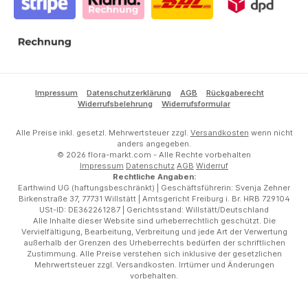
Stripe
Klarna Rechnung
DHL
DPD
Rechnung
Impressum
Datenschutzerklärung
AGB
Rückgaberecht
Widerrufsbelehrung
Widerrufsformular
Alle Preise inkl. gesetzl. Mehrwertsteuer zzgl.
Versandkosten
wenn nicht
anders angegeben.
© 2026 flora-markt.com - Alle Rechte vorbehalten
Impressum
Datenschutz
AGB
Widerruf
Rechtliche Angaben:
Earthwind UG (haftungsbeschränkt) | Geschäftsführerin: Svenja Zehner
Birkenstraße 37, 77731 Willstätt | Amtsgericht Freiburg i. Br. HRB 729104
USt-ID: DE362261287 | Gerichtsstand: Willstätt/Deutschland
Alle Inhalte dieser Website sind urheberrechtlich geschützt. Die
Vervielfältigung, Bearbeitung, Verbreitung und jede Art der Verwertung
außerhalb der Grenzen des Urheberrechts bedürfen der schriftlichen
Zustimmung. Alle Preise verstehen sich inklusive der gesetzlichen
Mehrwertsteuer zzgl. Versandkosten. Irrtümer und Änderungen
vorbehalten.