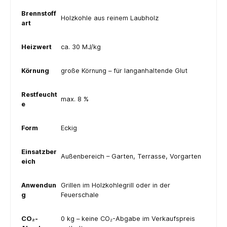
Brennstoff
Holzkohle aus reinem Laubholz
art
Heizwert
ca. 30 MJ/kg
Körnung
große Körnung – für langanhaltende Glut
Restfeucht
max. 8 %
e
Form
Eckig
Einsatzber
Außenbereich – Garten, Terrasse, Vorgarten
eich
Anwendun
Grillen im Holzkohlegrill oder in der
g
Feuerschale
CO₂-
0 kg – keine CO₂-Abgabe im Verkaufspreis