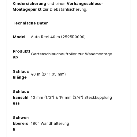
Kindersicherung
und einen
Vorhängeschloss-
Montagepunkt
zur Diebstahlsicherung.
Technische Daten
Modell
Auto Reel 40 m (2595R0000)
Produktt
Gartenschlauchaufroller zur Wandmontage
yp
Schlauc
40 m (Ø 11,05 mm)
hlänge
Schlauc
hanschl
13 mm (1/2″) & 19 mm (3/4″) Steckkupplung
uss
Schwen
kbereic
180° Wandhalterung
h