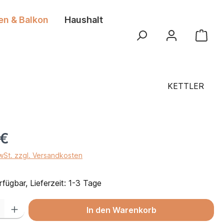
en & Balkon
Haushalt
KETTLER
 €
MwSt. zzgl. Versandkosten
fügbar, Lieferzeit: 1-3 Tage
 Gib den gewünschten Wert ein oder benutze die Schaltflächen um die Anza
In den Warenkorb