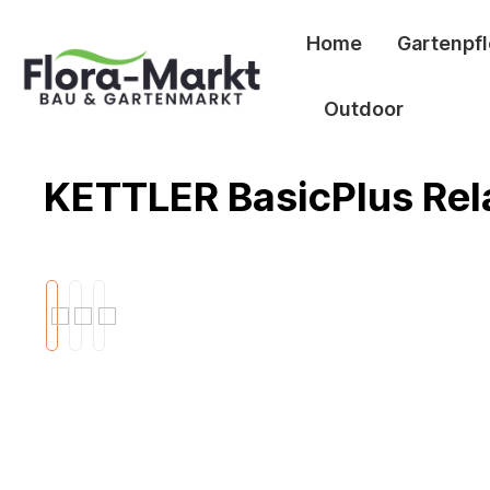
springen
Zur Hauptnavigation springen
Home
Gartenpf
Outdoor
KETTLER BasicPlus Rel
Bildergalerie überspringen