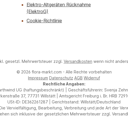
Elektro‑Altgeräten Rücknahme
(ElektroG)
Cookie-Richtlinie
nkl. gesetzl. Mehrwertsteuer zzgl.
Versandkosten
wenn nicht ander
© 2026 flora-markt.com - Alle Rechte vorbehalten
Impressum
Datenschutz
AGB
Widerruf
Rechtliche Angaben:
arthwind UG (haftungsbeschränkt) | Geschäftsführerin: Svenja Zehn
rkenstraße 37, 77731 Willstätt | Amtsgericht Freiburg i. Br. HRB 729
USt-ID: DE362261287 | Gerichtsstand: Willstätt/Deutschland
. Die Vervielfältigung, Bearbeitung, Verbreitung und jede Art der
stehen sich inklusive der gesetzlichen Mehrwertsteuer zzgl. Versa