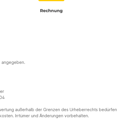
DHL
DPD
Rechnung
s angegeben.
er
104
 Verwertung außerhalb der Grenzen des Urheberrechts bedürfen
ndkosten. Irrtümer und Änderungen vorbehalten.