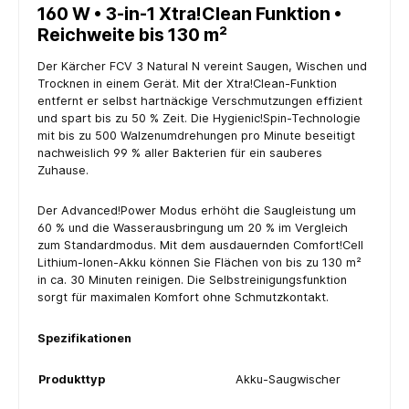
160 W • 3-in-1 Xtra!Clean Funktion •
Reichweite bis 130 m²
Der Kärcher FCV 3 Natural N vereint Saugen, Wischen und
Trocknen in einem Gerät. Mit der Xtra!Clean-Funktion
entfernt er selbst hartnäckige Verschmutzungen effizient
und spart bis zu 50 % Zeit. Die Hygienic!Spin-Technologie
mit bis zu 500 Walzenumdrehungen pro Minute beseitigt
nachweislich 99 % aller Bakterien für ein sauberes
Zuhause.
Der Advanced!Power Modus erhöht die Saugleistung um
60 % und die Wasserausbringung um 20 % im Vergleich
zum Standardmodus. Mit dem ausdauernden Comfort!Cell
Lithium-Ionen-Akku können Sie Flächen von bis zu 130 m²
in ca. 30 Minuten reinigen. Die Selbstreinigungsfunktion
sorgt für maximalen Komfort ohne Schmutzkontakt.
Spezifikationen
Produkttyp
Akku-Saugwischer