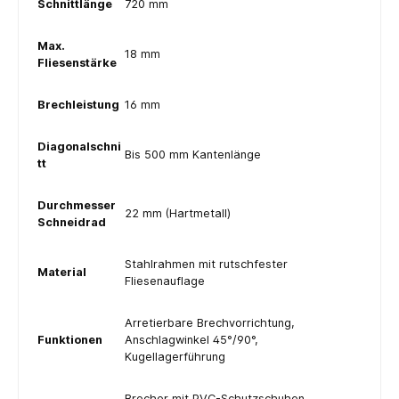
Schnittlänge
720 mm
Max.
18 mm
Fliesenstärke
Brechleistung
16 mm
Diagonalschni
Bis 500 mm Kantenlänge
tt
Durchmesser
22 mm (Hartmetall)
Schneidrad
Stahlrahmen mit rutschfester
Material
Fliesenauflage
Arretierbare Brechvorrichtung,
Funktionen
Anschlagwinkel 45°/90°,
Kugellagerführung
Brecher mit PVC-Schutzschuhen,