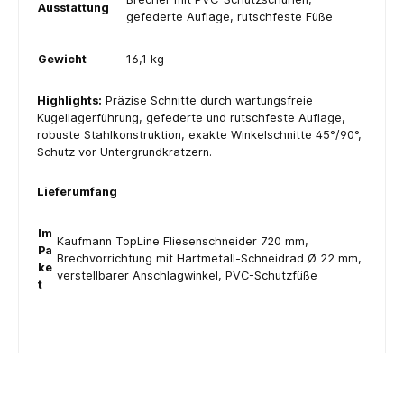
Ausstattung
gefederte Auflage, rutschfeste Füße
Gewicht
16,1 kg
Highlights:
Präzise Schnitte durch wartungsfreie
Kugellagerführung, gefederte und rutschfeste Auflage,
robuste Stahlkonstruktion, exakte Winkelschnitte 45°/90°,
Schutz vor Untergrundkratzern.
Lieferumfang
Im
Kaufmann TopLine Fliesenschneider 720 mm,
Pa
Brechvorrichtung mit Hartmetall-Schneidrad Ø 22 mm,
ke
verstellbarer Anschlagwinkel, PVC-Schutzfüße
t