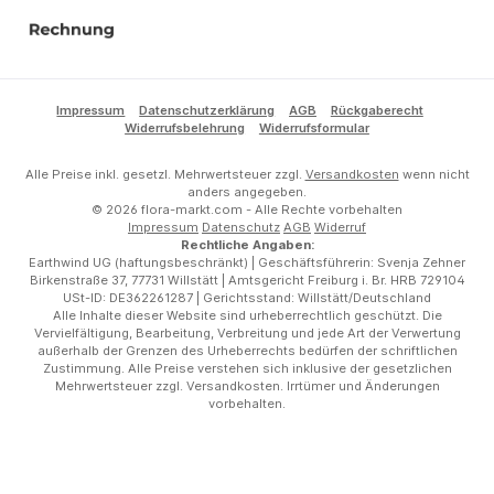
Stripe
Klarna Rechnung
DHL
DPD
Rechnung
Impressum
Datenschutzerklärung
AGB
Rückgaberecht
Widerrufsbelehrung
Widerrufsformular
Alle Preise inkl. gesetzl. Mehrwertsteuer zzgl.
Versandkosten
wenn nicht
anders angegeben.
© 2026 flora-markt.com - Alle Rechte vorbehalten
Impressum
Datenschutz
AGB
Widerruf
Rechtliche Angaben:
Earthwind UG (haftungsbeschränkt) | Geschäftsführerin: Svenja Zehner
Birkenstraße 37, 77731 Willstätt | Amtsgericht Freiburg i. Br. HRB 729104
USt-ID: DE362261287 | Gerichtsstand: Willstätt/Deutschland
Alle Inhalte dieser Website sind urheberrechtlich geschützt. Die
Vervielfältigung, Bearbeitung, Verbreitung und jede Art der Verwertung
außerhalb der Grenzen des Urheberrechts bedürfen der schriftlichen
Zustimmung. Alle Preise verstehen sich inklusive der gesetzlichen
Mehrwertsteuer zzgl. Versandkosten. Irrtümer und Änderungen
vorbehalten.