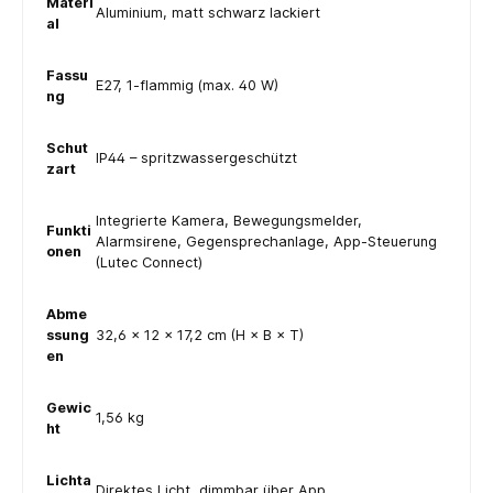
Materi
Aluminium, matt schwarz lackiert
al
Fassu
E27, 1-flammig (max. 40 W)
ng
Schut
IP44 – spritzwassergeschützt
zart
Integrierte Kamera, Bewegungsmelder,
Funkti
Alarmsirene, Gegensprechanlage, App-Steuerung
onen
(Lutec Connect)
Abme
ssung
32,6 × 12 × 17,2 cm (H × B × T)
en
Gewic
1,56 kg
ht
Lichta
Direktes Licht, dimmbar über App