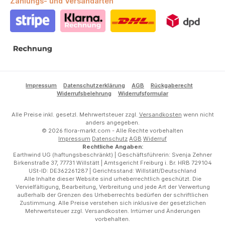
Zahlungs- und Versandarten
Stripe
Klarna Rechnung
DHL
DPD
Rechnung
Impressum
Datenschutzerklärung
AGB
Rückgaberecht
Widerrufsbelehrung
Widerrufsformular
Alle Preise inkl. gesetzl. Mehrwertsteuer zzgl.
Versandkosten
wenn nicht
anders angegeben.
© 2026 flora-markt.com - Alle Rechte vorbehalten
Impressum
Datenschutz
AGB
Widerruf
Rechtliche Angaben:
Earthwind UG (haftungsbeschränkt) | Geschäftsführerin: Svenja Zehner
Birkenstraße 37, 77731 Willstätt | Amtsgericht Freiburg i. Br. HRB 729104
USt-ID: DE362261287 | Gerichtsstand: Willstätt/Deutschland
Alle Inhalte dieser Website sind urheberrechtlich geschützt. Die
Vervielfältigung, Bearbeitung, Verbreitung und jede Art der Verwertung
außerhalb der Grenzen des Urheberrechts bedürfen der schriftlichen
Zustimmung. Alle Preise verstehen sich inklusive der gesetzlichen
Mehrwertsteuer zzgl. Versandkosten. Irrtümer und Änderungen
vorbehalten.