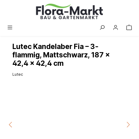
alt springen
Lutec Kandelaber Fia – 3-
flammig, Mattschwarz, 187 ×
42,4 × 42,4 cm
Lutec
Bildergalerie überspringen