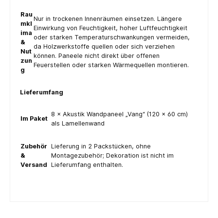
Rau
Nur in trockenen Innenräumen einsetzen. Längere
mkl
Einwirkung von Feuchtigkeit, hoher Luftfeuchtigkeit
ima
oder starken Temperaturschwankungen vermeiden,
&
da Holzwerkstoffe quellen oder sich verziehen
Nut
können. Paneele nicht direkt über offenen
zun
Feuerstellen oder starken Wärmequellen montieren.
g
Lieferumfang
8 × Akustik Wandpaneel „Vang“ (120 × 60 cm)
Im Paket
als Lamellenwand
Zubehör
Lieferung in 2 Packstücken, ohne
&
Montagezubehör; Dekoration ist nicht im
Versand
Lieferumfang enthalten.