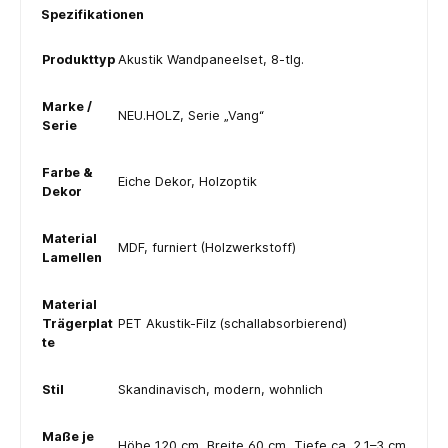
Spezifikationen
Produkttyp
Akustik Wandpaneelset, 8-tlg.
Marke /
NEU.HOLZ, Serie „Vang“
Serie
Farbe &
Eiche Dekor, Holzoptik
Dekor
Material
MDF, furniert (Holzwerkstoff)
Lamellen
Material
Trägerplat
PET Akustik-Filz (schallabsorbierend)
te
Stil
Skandinavisch, modern, wohnlich
Maße je
Höhe 120 cm, Breite 60 cm, Tiefe ca. 2,1–3 cm