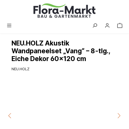
alt springen
NEU.HOLZ Akustik
Wandpaneelset „Vang“ – 8-tlg.,
Eiche Dekor 60×120 cm
NEU.HOLZ
Bildergalerie überspringen