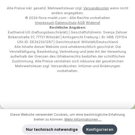
Alle Preise inkl. gesetzl. Mehrwertsteuer zzgl.
Versandkosten
wenn nicht
anders angegeben.
© 2026 flora-markt.com - Alle Rechte vorbehalten
Impressum
Datenschutz
AGB
Widerruf
Rechtliche Angaben:
Earthwind UG (haftungsbeschränkt) | Geschäftsführerin: Svenja Zehner
Birkenstraße 37, 77731 Willstätt | Amtsgericht Freiburg i. Br. HRB 729104
USt-ID: DE362261287 | Gerichtsstand: Willstätt/Deutschland
Alle Inhalte dieser Website sind urheberrechtlich geschützt. Die
Vervielfältigung, Bearbeitung, Verbreitung und jede Art der Verwertung
außerhalb der Grenzen des Urheberrechts bedürfen der schriftlichen
Zustimmung. Alle Preise verstehen sich inklusive der gesetzlichen
Mehrwertsteuer zzgl. Versandkosten. Irrtümer und Änderungen
vorbehalten.
Diese Website verwendet Cookies, um eine bestmögliche Erfahrung
bieten zu können.
Mehr Informationen ...
Nur technisch notwendige
Konfigurieren