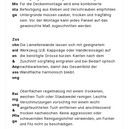
Mo
Für die Deckenmontage wird eine kombinierte
nta
Befestigung aus Kleben und Verschrauben empfohlen.
ge
Untergründe müssen sauber, trocken und tragfähig
sein. Vor der Montage kann jedes Paneel auf das
gewünschte Maß zugeschnitten werden.
Zus
chn
Die Lamellenwände lassen sich mit geeignetem
eid
Werkzeug (z.B. Kappsäge oder Handkreissäge) auf
en
die benötigte Grösse kürzen. Kanten nach dem
&
Zuschnitt sorgfältig entgraten und bei Bedarf optisch
Anp
nachbearbeiten, damit das Gesamtbild der
ass
Wandfläche harmonisch bleibt.
ung
Oberflächen regelmässig mit einem trockenen,
Rei
weichen Tuch oder Staubwedel reinigen. Leichte
nig
Verschmutzungen vorsichtig mit einem leicht
ung
angefeuchteten Tuch entfernen und anschliessend
&
trocken nachwischen. Keine aggressiven oder
Pfle
scheuernden Reinigungsmittel verwenden, um Furnier
ge
und Filz nicht zu beschädigen.