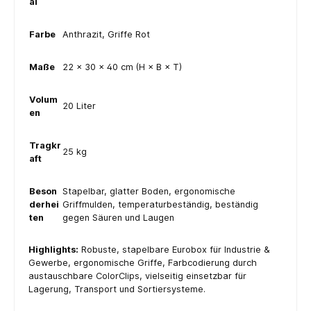
al
Farbe
Anthrazit, Griffe Rot
Maße
22 × 30 × 40 cm (H × B × T)
Volum
20 Liter
en
Tragkr
25 kg
aft
Beson
Stapelbar, glatter Boden, ergonomische
derhei
Griffmulden, temperaturbeständig, beständig
ten
gegen Säuren und Laugen
Highlights:
Robuste, stapelbare Eurobox für Industrie &
Gewerbe, ergonomische Griffe, Farbcodierung durch
austauschbare ColorClips, vielseitig einsetzbar für
Lagerung, Transport und Sortiersysteme.