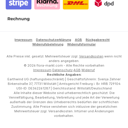
Stripe
Klarna Rechnung
DHL
DPD
Rechnung
Impressum
Datenschutzerklärung
AGB
Rückgaberecht
Widerrufsbelehrung
Widerrufsformular
Alle Preise inkl. gesetzl. Mehrwertsteuer zzgl.
Versandkosten
wenn nicht
anders angegeben.
© 2026 flora-markt.com - Alle Rechte vorbehalten
Impressum
Datenschutz
AGB
Widerruf
Rechtliche Angaben:
Earthwind UG (haftungsbeschränkt) | Geschäftsführerin: Svenja Zehner
Birkenstraße 37, 77731 Willstätt | Amtsgericht Freiburg i. Br. HRB 729104
USt-ID: DE362261287 | Gerichtsstand: Willstätt/Deutschland
Alle Inhalte dieser Website sind urheberrechtlich geschützt. Die
Vervielfältigung, Bearbeitung, Verbreitung und jede Art der Verwertung
außerhalb der Grenzen des Urheberrechts bedürfen der schriftlichen
Zustimmung. Alle Preise verstehen sich inklusive der gesetzlichen
Mehrwertsteuer zzgl. Versandkosten. Irrtümer und Änderungen
vorbehalten.