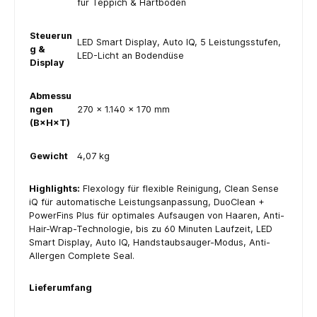
für Teppich & Hartboden
Steuerun
LED Smart Display, Auto IQ, 5 Leistungsstufen,
g &
LED-Licht an Bodendüse
Display
Abmessu
ngen
270 × 1.140 × 170 mm
(B×H×T)
Gewicht
4,07 kg
Highlights:
Flexology für flexible Reinigung, Clean Sense
iQ für automatische Leistungsanpassung, DuoClean +
PowerFins Plus für optimales Aufsaugen von Haaren, Anti-
Hair-Wrap-Technologie, bis zu 60 Minuten Laufzeit, LED
Smart Display, Auto IQ, Handstaubsauger-Modus, Anti-
Allergen Complete Seal.
Lieferumfang