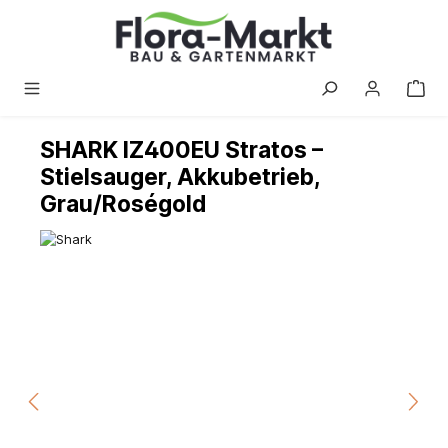
alt springen
SHARK IZ400EU Stratos –
Stielsauger, Akkubetrieb,
Grau/Roségold
Bildergalerie überspringen