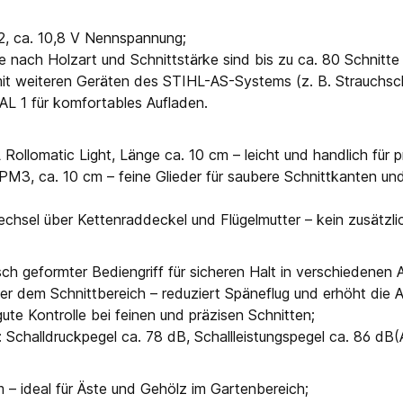
2, ca. 10,8 V Nennspannung;
 je nach Holzart und Schnittstärke sind bis zu ca. 80 Schnitt
it weiteren Geräten des STIHL-AS-Systems (z. B. Strauchsc
 AL 1 für komfortables Aufladen.
Rollomatic Light, Länge ca. 10 cm – leicht und handlich für p
M3, ca. 10 cm – feine Glieder für saubere Schnittkanten un
hsel über Kettenraddeckel und Flügelmutter – kein zusätzli
ch geformter Bediengriff für sicheren Halt in verschiedenen A
er dem Schnittbereich – reduziert Späneflug und erhöht die Ar
te Kontrolle bei feinen und präzisen Schnitten;
 Schalldruckpegel ca. 78 dB, Schallleistungspegel ca. 86 dB(
 – ideal für Äste und Gehölz im Gartenbereich;