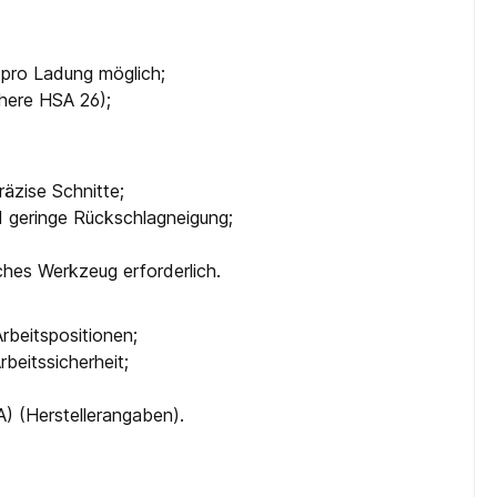
e pro Ladung möglich;
here HSA 26);
räzise Schnitte;
d geringe Rückschlagneigung;
ches Werkzeug erforderlich.
rbeitspositionen;
beitssicherheit;
A) (Herstellerangaben).