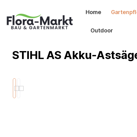
springen
Zur Hauptnavigation springen
Home
Gartenpf
Outdoor
STIHL AS Akku-Astsäge
Bildergalerie überspringen