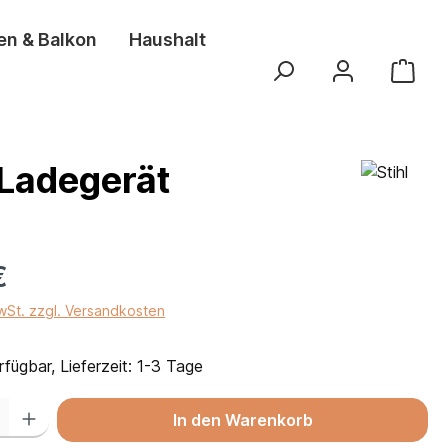
en & Balkon
Haushalt
 Ladegerät
€
MwSt. zzgl. Versandkosten
fügbar, Lieferzeit: 1-3 Tage
 Gib den gewünschten Wert ein oder benutze die Schaltflächen um die Anza
In den Warenkorb