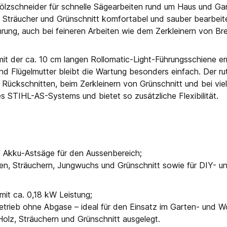
ölzschneider für schnelle Sägearbeiten rund um Haus und Ga
e Äste, Sträucher und Grünschnitt komfortabel und sauber bear
rung, auch bei feineren Arbeiten wie dem Zerkleinern von Br
t der ca. 10 cm langen Rollomatic-Light-Führungsschiene er
Flügelmutter bleibt die Wartung besonders einfach. Der ruts
i Rückschnitten, beim Zerkleinern von Grünschnitt und bei vi
s STIHL-AS-Systems und bietet so zusätzliche Flexibilität.
 Akku-Astsäge für den Aussenbereich;
n, Sträuchern, Jungwuchs und Grünschnitt sowie für DIY- un
mit ca. 0,18 kW Leistung;
 Betrieb ohne Abgase – ideal für den Einsatz im Garten- und 
 Holz, Sträuchern und Grünschnitt ausgelegt.