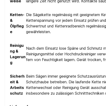
weise
längere Zeit nicht genutzt wird. Kontakte sau
Ketten-
Die Sägekette regelmässig mit geeignetem Kette
&
Kettenspannung vor jedem Einsatz prüfen und 
Ölpfleg
Schwertnut und Kettenradbereich regelmässi
e
gewährleisten.
Reinigu
Nach dem Einsatz lose Späne und Schmutz mit 
ng &
Reinigungsmittel oder Hochdruckreiniger ver
Lagerun
fern von Feuchtigkeit lagern. Gerät trocken, 
g
Sicherh
Beim Sägen immer geeignete Schutzausrüstung 
eit &
Schutzhaube betreiben. Die laufende Kette n
Arbeits
Kettenwechsel oder Reinigung Gerät ausschal
schutz
insbesondere zu zulässigen Schnitttechniken 